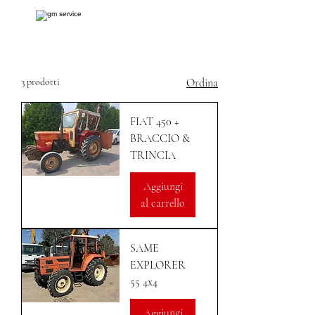
3 prodotti
Ordina
FIAT 450 +
BRACCIO &
TRINCIA
Aggiungi
al carrello
SAME
EXPLORER
55 4x4
Aggiungi