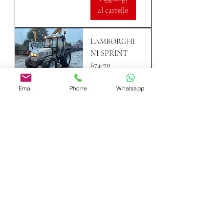
al carrello
LAMBORGHI
NI SPRINT
674-70
MULTISPEED
Email
Phone
Whatsapp
Aggiungi
al carrello
G.M. Service s.r.l.
lagmservicesrl@libero.it
©2025 by G.M. Service s.r.l..