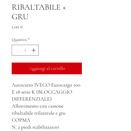
RIBALTABILE +
GRU
Prezzo
1,00 €
Quantità
*
Aggiungi al carrello
Autocarro IVECO Eurocargo 100
E 18 serie K (BLOCCAGGIO
DIFFERENZIALE)
Allestimento con cassone
ribaltabile trilaterale e gru
COPMA
N. 2 piedi stabilizzatori