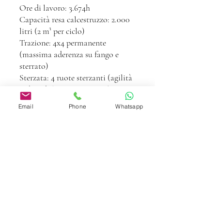
Ore di lavoro: 3.674h
Capacità resa calcestruzzo: 2.000
litri (2 m³ per ciclo)
Trazione: 4x4 permanente
(massima aderenza su fango e
sterrato)
Sterzata: 4 ruote sterzanti (agilità
imbattibile in spazi stretti)
Sistema Autocaricante: Pala di
Email
Phone
Whatsapp
caricamento anteriore per
un'autonomia totale nel dosaggio
dei materiali.
Rotazione Botte: Sistema di
rotazione per lo scarico del
materiale su più lati.
Pneumatici: In ottimo stato, circa
80%
Disponibile per qualsiasi prova